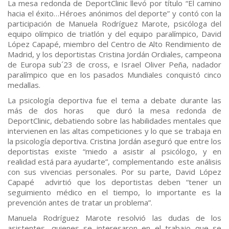
La mesa redonda de DeportClinic llevó por título “El camino
hacia el éxito…Héroes anónimos del deporte” y contó con la
participación de Manuela Rodríguez Marote, psicóloga del
equipo olímpico de triatlón y del equipo paralímpico, David
López Capapé, miembro del Centro de Alto Rendimiento de
Madrid, y los deportistas Cristina Jordán Ordiales, campeona
de Europa sub´23 de cross, e Israel Oliver Peña, nadador
paralímpico que en los pasados Mundiales conquistó cinco
medallas.
La psicología deportiva fue el tema a debate durante las
más de dos horas que duró la mesa redonda de
DeportClinic, debatiendo sobre las habilidades mentales que
intervienen en las altas competiciones y lo que se trabaja en
la psicología deportiva. Cristina Jordán aseguró que entre los
deportistas existe “miedo a asistir al psicólogo, y en
realidad está para ayudarte”, complementando este análisis
con sus vivencias personales. Por su parte, David López
Capapé advirtió que los deportistas deben “tener un
seguimiento médico en el tiempo, lo importante es la
prevención antes de tratar un problema”.
Manuela Rodríguez Marote resolvió las dudas de los
asistentes, quienes se interesaron en el trabajo que se