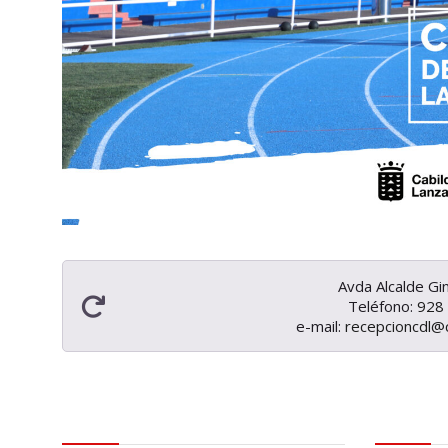
Avda Alcalde Gi
Teléfono:
928
e-mail:
recepcioncdl@
Contactar
Aviso leg