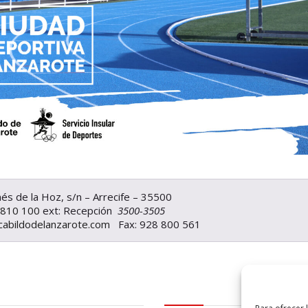
nés de la Hoz, s/n – Arrecife – 35500
 810 100
ext: Recepción
3500-3505
cabildodelanzarote.com
Fax: 928 800 561
al
logo Cabildo