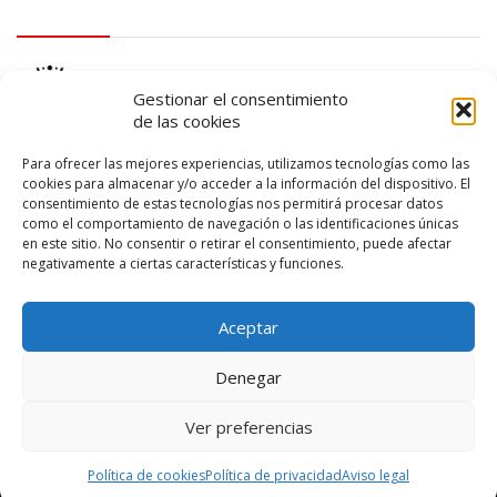
logo Cabildo
Gestionar el consentimiento
de las cookies
Para ofrecer las mejores experiencias, utilizamos tecnologías como las
cookies para almacenar y/o acceder a la información del dispositivo. El
consentimiento de estas tecnologías nos permitirá procesar datos
logo SID
como el comportamiento de navegación o las identificaciones únicas
en este sitio. No consentir o retirar el consentimiento, puede afectar
negativamente a ciertas características y funciones.
Aceptar
Denegar
Ver preferencias
© 2026 – Lanzarote Deportes – Todos los derechos reservados
Política de cookies
Política de privacidad
Aviso legal
Diseño web por
Solucionet
y
Cibernatural