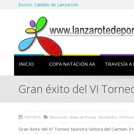
Excmo. Cabildo de Lanzarote
INICIO
COPA NATACIÓN AA
TRAVESÍA A 
Gran éxito del VI Torn
15/07/2015
Baloncesto
,
Notas de Prensa
,
Novedades
,
Promoci
Gran éxito del VI Torneo Nuestra Señora del Carmen 3×3 