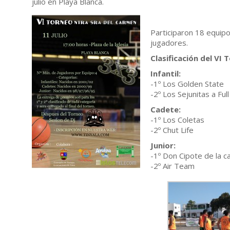
julio en Playa Blanca.
Participaron 18 equipos
jugadores.
Clasificación del VI 
Infantil:
-1º Los Golden State
-2º Los Sejunitas a Ful
Cadete:
-1º Los Coletas
-2º Chut Life
Junior:
-1º Don Cipote de la c
-2º Air Team