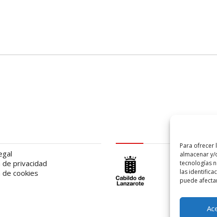
al
logo Cabildo
Para ofrecer 
egal
almacenar y/o
a de privacidad
tecnologías 
las identifica
a de cookies
puede afectar
Ac