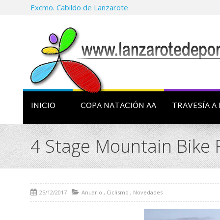
Excmo. Cabildo de Lanzarote
INICIO
COPA NATACIÓN AA
TRAVESÍA A 
4 Stage Mountain Bike R
25/12/2017
Anuario
,
Ciclismo
,
Novedades