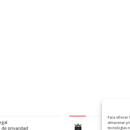
al
logo Cabildo
Para ofrecer 
egal
almacenar y/o
a de privacidad
tecnologías 