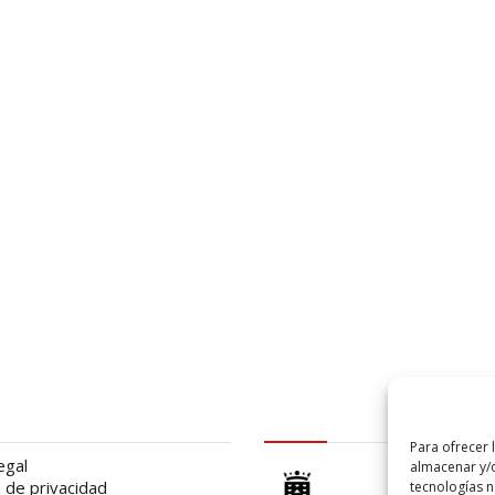
al
logo Cabildo
Para ofrecer 
egal
almacenar y/o
a de privacidad
tecnologías 