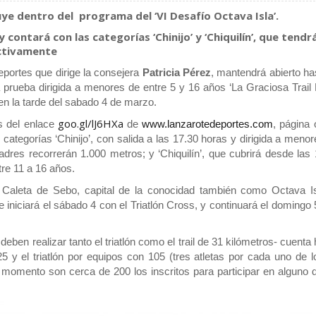
uye dentro del programa del ‘VI Desafío Octava Isla’.
contará con las categorías ‘Chinijo’ y ‘Chiquilín’, que tendr
ectivamente
eportes que dirige la consejera
Patricia Pérez
, mantendrá abierto ha
 prueba dirigida a menores de entre 5 y 16 años ‘La Graciosa Trail 
en la tarde del sabado 4 de marzo.
goo.gl/lJ6HXa
és del enlace
de
www.lanzarotedeportes.com
, página o
categorías ‘Chinijo’, con salida a las 17.30 horas y dirigida a meno
es recorrerán 1.000 metros; y ‘Chiquilín’, que cubrirá desde las 
tre 11 a 16 años.
de Caleta de Sebo, capital de la conocidad también como Octava Is
e iniciará el sábado 4 con el Triatlón Cross, y continuará el domingo
eben realizar tanto el triatlón como el trail de 31 kilómetros- cuenta
25 y el triatlón por equipos con 105 (tres atletas por cada uno de 
l momento son cerca de 200 los inscritos para participar en alguno 