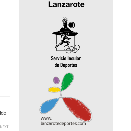
ldo
NEXT