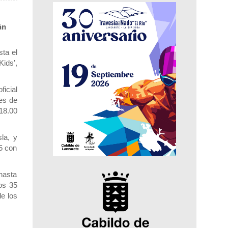
án
sta el
Kids’,
ficial
res de
18.00
la, y
 5 con
 hasta
los 35
de los