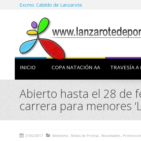
Excmo. Cabildo de Lanzarote
INICIO
COPA NATACIÓN AA
TRAVESÍA A 
Abierto hasta el 28 de f
carrera para menores ‘L
21/02/2017
Atletismo
,
Notas de Prensa
,
Novedades
,
Promoció