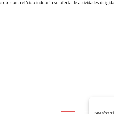
ote suma el ‘ciclo indoor’ a su oferta de actividades dirigid
al
logo Cabildo
Para ofrecer 