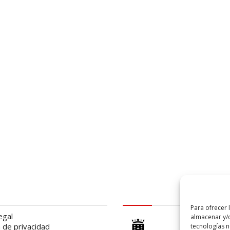
al
logo Cabildo
Para ofrecer 
egal
almacenar y/o
a de privacidad
tecnologías 