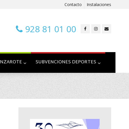
Contacto
Instalaciones
928 81 01 00
ANZAROTE
SUBVENCIONES DEPORTES