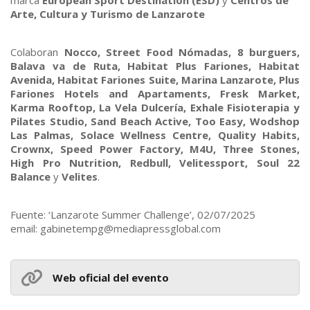
marca
European Sport Destination (ESD)
y
Centros de
Arte, Cultura y Turismo de Lanzarote
Colaboran
Nocco, Street Food Nómadas, 8 burguers,
Balava va de Ruta, Habitat Plus Fariones, Habitat
Avenida, Habitat Fariones Suite, Marina Lanzarote, Plus
Fariones Hotels and Apartaments, Fresk Market,
Karma Rooftop, La Vela Dulcería, Exhale Fisioterapia y
Pilates Studio, Sand Beach Active, Too Easy, Wodshop
Las Palmas, Solace Wellness Centre, Quality Habits,
Crownx, Speed Power Factory, M4U, Three Stones,
High Pro Nutrition, Redbull, Velitessport, Soul 22
Balance
y
Velites
.
Fuente: ‘Lanzarote Summer Challenge’, 02/07/2025
email: gabinetempg@mediapressglobal.com
Web oficial del evento