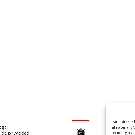
al
logo Cabildo
Para ofrecer 
egal
almacenar y/o
a de privacidad
tecnologías 