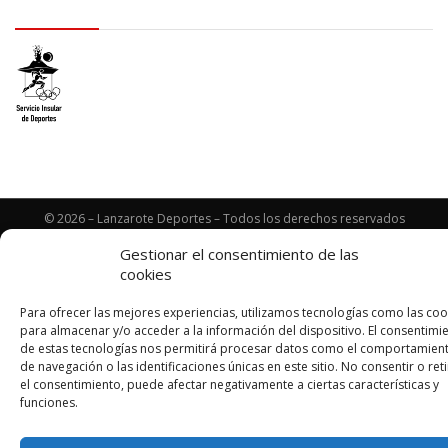
logo SID
© 2026 – Lanzarote Deportes – Todos los derechos reservados
Diseño web por
Solucionet
y
Cibernatural
Gestionar el consentimiento de las
cookies
Para ofrecer las mejores experiencias, utilizamos tecnologías como las coo
para almacenar y/o acceder a la información del dispositivo. El consentimi
de estas tecnologías nos permitirá procesar datos como el comportamien
de navegación o las identificaciones únicas en este sitio. No consentir o reti
el consentimiento, puede afectar negativamente a ciertas características y
funciones.