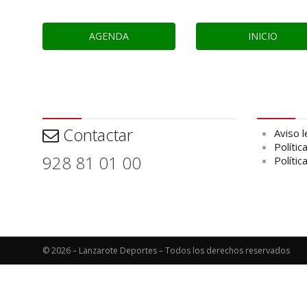
AGENDA
INICIO
Contactar
Aviso leg
Contactar
Aviso l
Polític
928 81 01 00
Polític
© 2026 – Lanzarote Deportes – Todos los derechos reservados