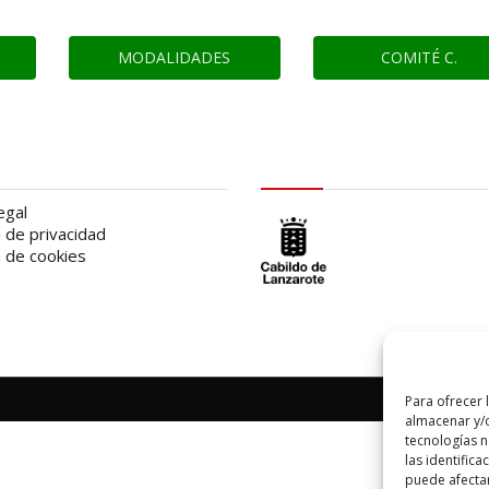
MODALIDADES
COMITÉ C.
al
logo Cabildo
egal
a de privacidad
a de cookies
Para ofrecer 
almacenar y/o
tecnologías 
las identifica
puede afectar