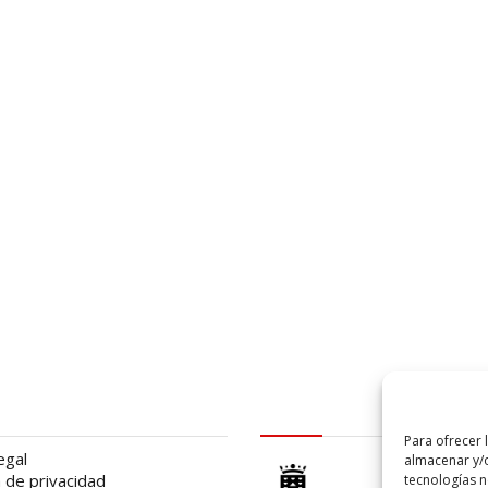
al
logo Cabildo
Para ofrecer 
egal
almacenar y/o
a de privacidad
tecnologías 