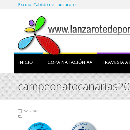
Excmo. Cabildo de Lanzarote
INICIO
COPA NATACIÓN AA
TRAVESÍA A 
campeonatocanarias20
24/02/2023