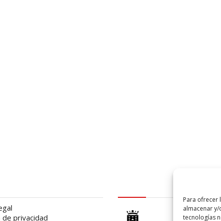
al
logo Cabildo
Para ofrecer 
egal
almacenar y/o
a de privacidad
tecnologías 