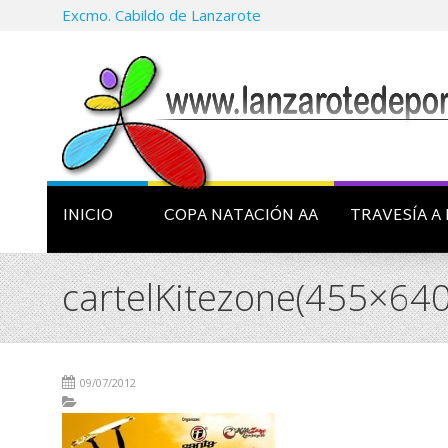
Excmo. Cabildo de Lanzarote
INICIO
COPA NATACIÓN AA
TRAVESÍA A 
cartelKitezone(455×64
09/07/2012