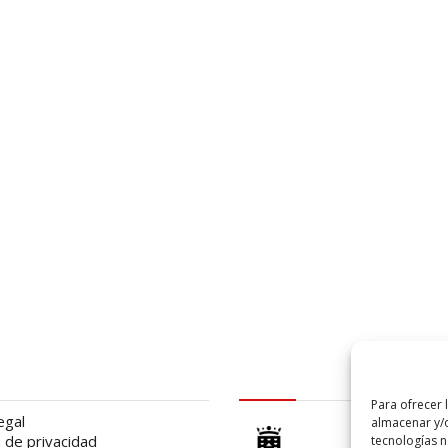
al
logo Cabildo
Para ofrecer 
egal
almacenar y/o
a de privacidad
tecnologías 