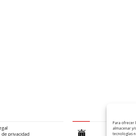
al
logo Cabildo
Para ofrecer 
egal
almacenar y/o
a de privacidad
tecnologías 