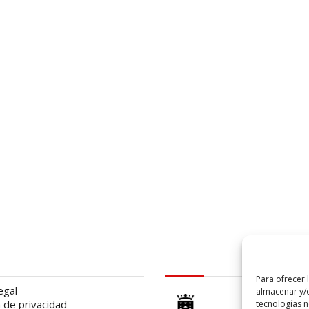
al
logo Cabildo
Para ofrecer 
egal
almacenar y/o
a de privacidad
tecnologías 