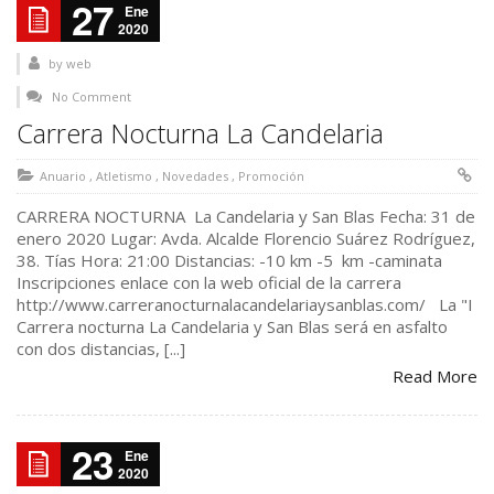
27
Ene
2020
by
web
No Comment
Carrera Nocturna La Candelaria
Anuario
,
Atletismo
,
Novedades
,
Promoción
CARRERA NOCTURNA La Candelaria y San Blas Fecha: 31 de
enero 2020 Lugar: Avda. Alcalde Florencio Suárez Rodríguez,
38. Tías Hora: 21:00 Distancias: -10 km -5 km -caminata
Inscripciones enlace con la web oficial de la carrera
http://www.carreranocturnalacandelariaysanblas.com/ La "I
Carrera nocturna La Candelaria y San Blas será en asfalto
con dos distancias, [...]
Read More
23
Ene
2020