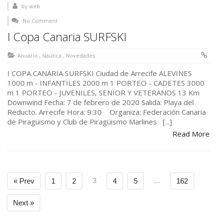
by
web
No Comment
I Copa Canaria SURFSKI
Anuario
,
Naútica
,
Novedades
I COPA CANARIA SURFSKI Ciudad de Arrecife ALEVINES
1000 m - INFANTILES 2000 m 1 PORTEO - CADETES 3000
m 1 PORTEO - JUVENILES, SENIOR Y VETERANOS 13 Km
Downwind Fecha: 7 de febrero de 2020 Salida: Playa del
Reducto. Arrecife Hora: 9:30 Organiza: Federación Canaria
de Piragüismo y Club de Piragüismo Marlines [...]
Read More
3
...
« Prev
1
2
4
5
162
Next »