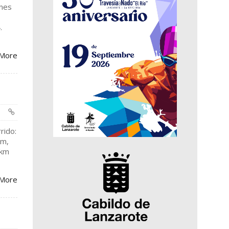
rnes
.
More
rido:
km,
 km
More