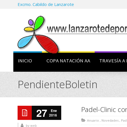
Excmo. Cabildo de Lanzarote
INICIO
COPA NATACIÓN AA
TRAVESÍA A 
PendienteBoletin
Padel-Clinic co
27
Ene
2016
Anuario
,
Novedades
,
Pad
by
web