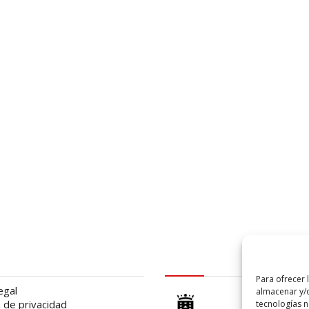
al
logo Cabildo
Para ofrecer 
egal
almacenar y/o
a de privacidad
tecnologías 