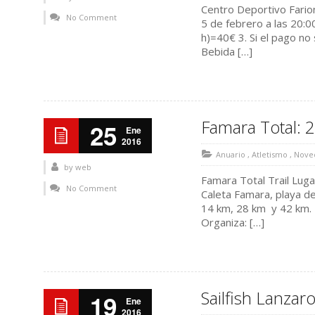
Centro Deportivo Farion
No Comment
5 de febrero a las 20:00
h)=40€ 3. Si el pago no 
Bebida […]
Famara Total: 
25
Ene
2016
Anuario
,
Atletismo
,
Nove
by
web
Famara Total Trail Luga
No Comment
Caleta Famara, playa de
14 km, 28 km y 42 km. 
Organiza: […]
Sailfish Lanza
19
Ene
2016