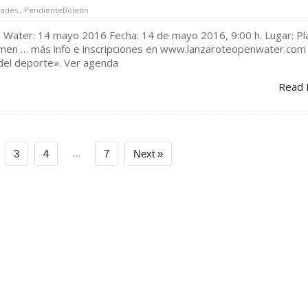
ades
,
PendienteBoletin
n Water: 14 mayo 2016 Fecha: 14 de mayo 2016, 9:00 h. Lugar: Pl
rmen … más info e inscripciones en www.lanzaroteopenwater.com
o del deporte». Ver agenda
Read 
...
3
4
7
Next »