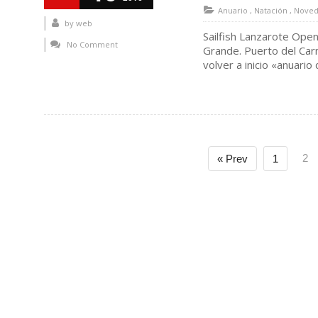
Anuario
,
Natación
,
Noved
by
web
Sailfish Lanzarote Ope
No Comment
Grande. Puerto del Ca
volver a inicio «anuari
2
« Prev
1