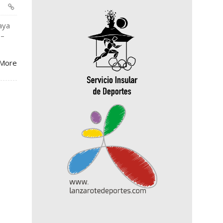
aya
 –
More