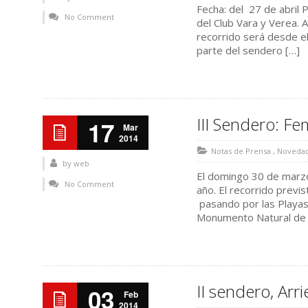
Fecha: del 27 de abril 
No Comment
del Club Vara y Verea. A 
recorrido será desde el
parte del sendero […]
III Sendero: F
17
Mar
2014
Notas de Prensa
,
Noveda
by
web
El domingo 30 de marzo 
No Comment
año. El recorrido previ
pasando por las Playas
Monumento Natural de l
II sendero, Arri
03
Feb
2014