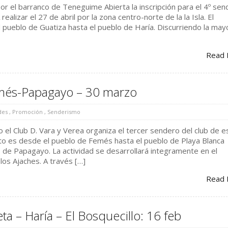
Por el barranco de Teneguime Abierta la inscripción para el 4º se
realizar el 27 de abril por la zona centro-norte de la la Isla. El
 pueblo de Guatiza hasta el pueblo de Haría. Discurriendo la may
Read 
emés-Papagayo – 30 marzo
des
,
Promoción
,
Senderismo
el Club D. Vara y Verea organiza el tercer sendero del club de e
sto es desde el pueblo de Femés hasta el pueblo de Playa Blanca
 de Papagayo. La actividad se desarrollará integramente en el
os Ajaches. A través […]
Read 
eta – Haría – El Bosquecillo: 16 feb