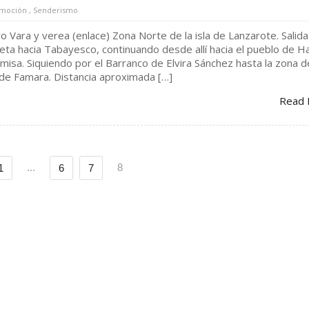
moción
,
Senderismo
o Vara y verea (enlace) Zona Norte de la isla de Lanzarote. Salida
eta hacia Tabayesco, continuando desde allí hacia el pueblo de Ha
emisa. Siquiendo por el Barranco de Elvira Sánchez hasta la zona d
 de Famara. Distancia aproximada […]
Read 
...
8
1
6
7