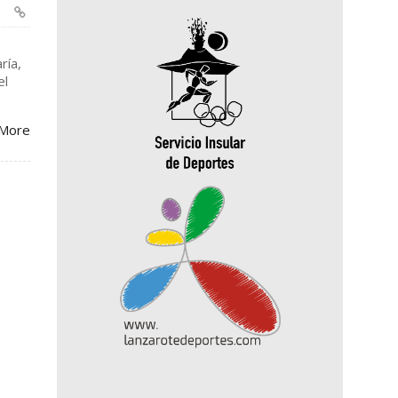
ría,
el
More