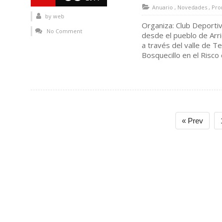
Anuario
,
Novedades
,
Pro
by
web
Organiza: Club Deportiv
No Comment
desde el pueblo de Arri
a través del valle de T
Bosquecillo en el Risco
« Prev