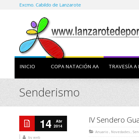
Excmo. Cabildo de Lanzarote
INICIO
COPA NATACIÓN AA
TRAVESÍA A 
Senderismo
IV Sendero Guat
14
Abr
2014
Anuario
,
Novedades
,
Sen
by
web