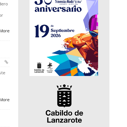
ndero
or
More
ste
More