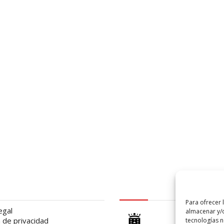
al
logo Cabildo
Para ofrecer 
egal
almacenar y/o
a de privacidad
tecnologías 