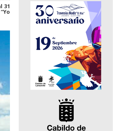
l 31
 “Yo