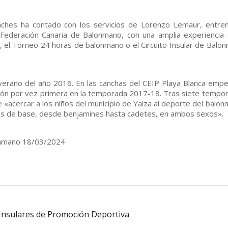
jaches ha contado con los servicios de Lorenzo Lemaur, entre
Federación Canaria de Balonmano, con una amplia experiencia 
 el Torneo 24 horas de balonmano o el Circuito Insular de Balo
 verano del año 2016. En las canchas del CEIP Playa Blanca empe
ición por vez primera en la temporada 2017-18. Tras siete tempo
de «acercar a los niños del municipio de Yaiza al deporte del balon
ías de base, desde benjamines hasta cadetes, en ambos sexos».
lonmano 18/03/2024
 Insulares de Promoción Deportiva