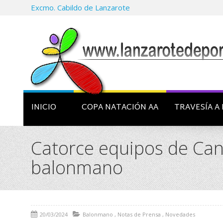
Excmo. Cabildo de Lanzarote
INICIO
COPA NATACIÓN AA
TRAVESÍA A 
Catorce equipos de Cana
balonmano
20/03/2024
Balonmano
,
Notas de Prensa
,
Novedades