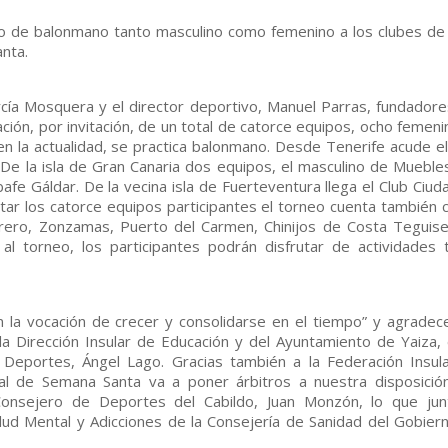
rneo de balonmano tanto masculino como femenino a los clubes de
nta.
rcía Mosquera y el director deportivo, Manuel Parras, fundadore
ación, por invitación, de un total de catorce equipos, ocho femeni
en la actualidad, se practica balonmano. Desde Tenerife acude el
De la isla de Gran Canaria dos equipos, el masculino de Mueble
e Gáldar. De la vecina isla de Fuerteventura llega el Club Ciud
ar los catorce equipos participantes el torneo cuenta también c
rero, Zonzamas, Puerto del Carmen, Chinijos de Costa Teguise
al torneo, los participantes podrán disfrutar de actividades 
 la vocación de crecer y consolidarse en el tiempo” y agradece
la Dirección Insular de Educación y del Ayuntamiento de Yaiza, 
Deportes, Ángel Lago. Gracias también a la Federación Insul
l de Semana Santa va a poner árbitros a nuestra disposició
Consejero de Deportes del Cabildo, Juan Monzón, lo que jun
alud Mental y Adicciones de la Consejería de Sanidad del Gobier