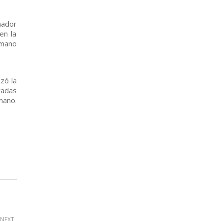
nador
en la
nmano
zó la
radas
mano.
NEXT