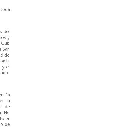
 toda
s del
nos y
 Club
s San
ad de
on la
 y el
tanto
n “la
en la
ar de
n. No
to al
no de