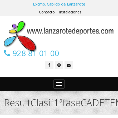
Excmo. Cabildo de Lanzarote
Contacto
Instalaciones
928 81 01 00
Toggle
navigation
ResultClasif1ªfaseCADET