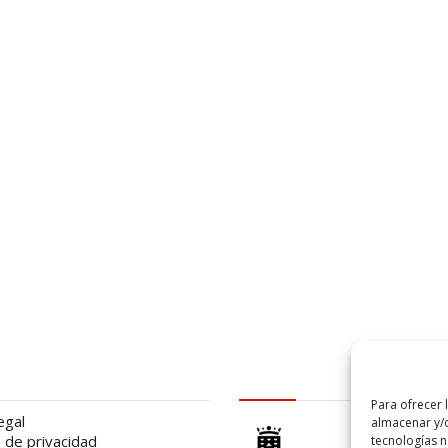
al
logo Cabildo
Para ofrecer 
egal
almacenar y/o
a de privacidad
tecnologías 