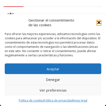
logo Cabildo
Gestionar el consentimiento
de las cookies
Para ofrecer las mejores experiencias, utilizamos tecnologías como las
cookies para almacenar y/o acceder a la información del dispositivo. El
consentimiento de estas tecnologías nos permitirá procesar datos
logo SID
como el comportamiento de navegación o las identificaciones únicas
en este sitio. No consentir o retirar el consentimiento, puede afectar
negativamente a ciertas características y funciones.
Aceptar
Denegar
Ver preferencias
© 2026 – Lanzarote Deportes – Todos los derechos reservados
Política de cookies
Política de privacidad
Aviso legal
Diseño web por
Solucionet
y
Cibernatural