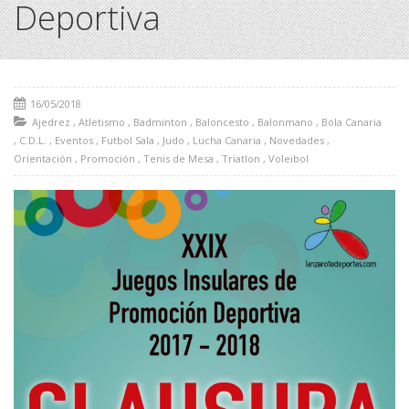
Deportiva
16/05/2018
Ajedrez
,
Atletismo
,
Badminton
,
Baloncesto
,
Balonmano
,
Bola Canaria
,
C.D.L.
,
Eventos
,
Futbol Sala
,
Judo
,
Lucha Canaria
,
Novedades
,
Orientación
,
Promoción
,
Tenis de Mesa
,
Triatlon
,
Voleibol