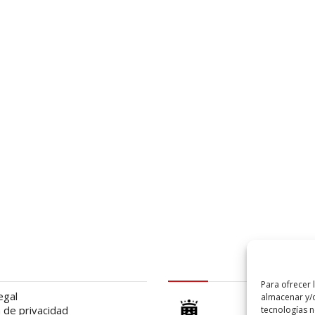
al
logo Cabildo
Para ofrecer 
egal
almacenar y/o
a de privacidad
tecnologías 