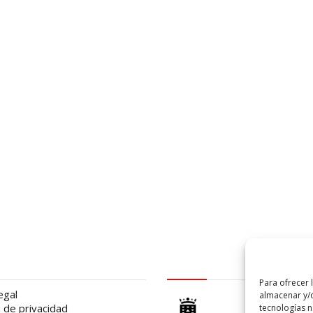
al
logo Cabildo
Para ofrecer 
egal
almacenar y/o
a de privacidad
tecnologías 