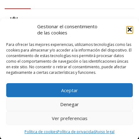
logo Cabildo
Gestionar el consentimiento
de las cookies
Para ofrecer las mejores experiencias, utilizamos tecnologías como las
cookies para almacenar y/o acceder a la información del dispositivo. El
consentimiento de estas tecnologías nos permitirá procesar datos
logo SID
como el comportamiento de navegación o las identificaciones únicas
en este sitio. No consentir o retirar el consentimiento, puede afectar
negativamente a ciertas características y funciones.
Aceptar
Denegar
Ver preferencias
© 2026 – Lanzarote Deportes – Todos los derechos reservados
Política de cookies
Política de privacidad
Aviso legal
Diseño web por
Solucionet
y
Cibernatural