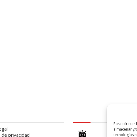
al
logo Cabildo
Para ofrecer 
egal
almacenar y/o
a de privacidad
tecnologías 