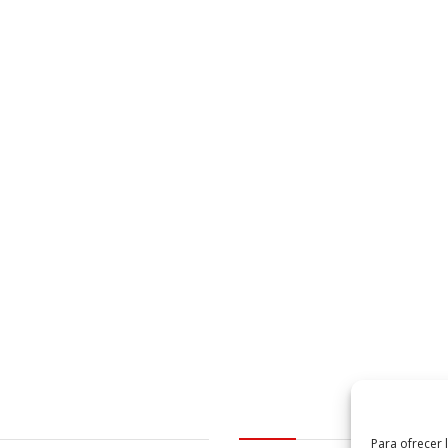
al
logo Cabildo
Para ofrecer 