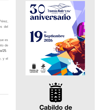
Pérez,
és del
que es
nto de
o/
25
.
, y el