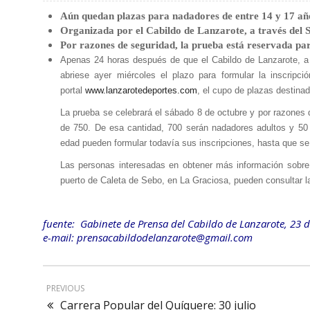
Aún quedan plazas para nadadores de entre 14 y 17 añ
Organizada por el Cabildo de Lanzarote, a través del S
Por razones de seguridad, la prueba está reservada pa
Apenas 24 horas después de que el Cabildo de Lanzarote, a t
abriese ayer miércoles el plazo para formular la inscripc
portal
www.lanzarotedeportes.com
, el cupo de plazas destina
La prueba se celebrará el sábado 8 de octubre y por razones
de 750. De esa cantidad, 700 serán nadadores adultos y 5
edad pueden formular todavía sus inscripciones, hasta que se 
Las personas interesadas en obtener más información sobre 
puerto de Caleta de Sebo, en La Graciosa, pueden consultar l
fuente: Gabinete de Prensa del Cabildo de Lanzarote, 23 d
e-mail: prensacabildodelanzarote@gmail.com
PREVIOUS
Carrera Popular del Quíquere: 30 julio