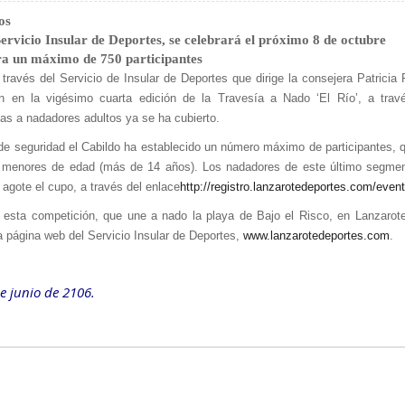
os
ervicio Insular de Deportes, se celebrará el próximo 8 de octubre
ra un máximo de 750 participantes
ravés del Servicio de Insular de Deportes que dirige la consejera Patricia 
ión en la vigésimo cuarta edición de la Travesía a Nado ‘El Río’, a trav
das a nadadores adultos ya se ha cubierto.
 de seguridad el Cabildo ha establecido un número máximo de participantes, 
0 menores de edad (más de 14 años). Los nadadores de este último segme
agote el cupo, a través del enlace
http://registro.
lanzarotedeportes.com/event
esta competición, que une a nado la playa de Bajo el Risco, en Lanzarote
a página web del Servicio Insular de Deportes,
www.lanzarotedeportes.com
.
e junio de 2106.