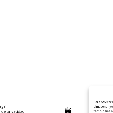
al
logo Cabildo
Para ofrecer 
egal
almacenar y/o
a de privacidad
tecnologías 