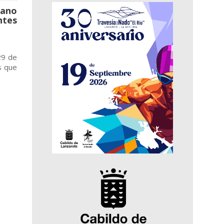
rano
ntes
 29 de
s que