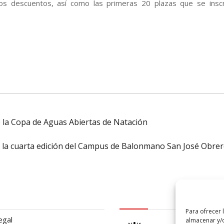
dos descuentos, así como las primeras 20 plazas que se inscr
de la Copa de Aguas Abiertas de Natación
 la cuarta edición del Campus de Balonmano San José Obre
al
logo Cabildo
Para ofrecer 
egal
almacenar y/o