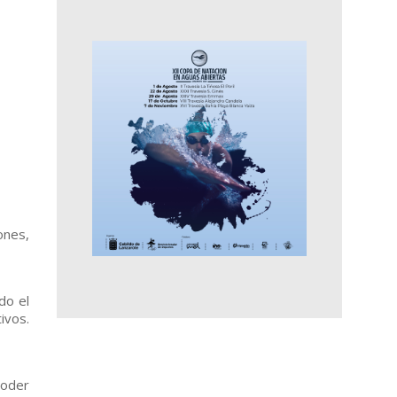
ones,
do el
ivos.
poder