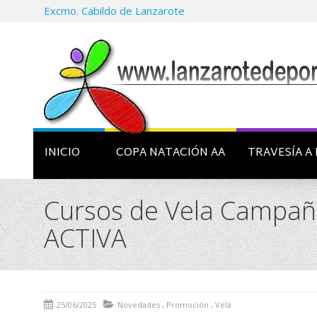
Excmo. Cabildo de Lanzarote
INICIO
COPA NATACIÓN AA
TRAVESÍA A 
Cursos de Vela Campaña
ACTIVA
25/06/2025
Novedades
,
Promoción
,
Vela