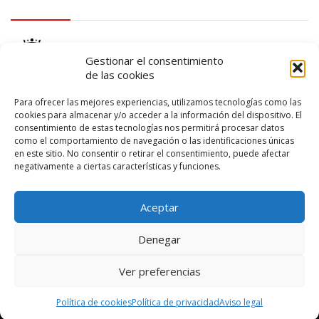
logo Cabildo
Gestionar el consentimiento
de las cookies
Para ofrecer las mejores experiencias, utilizamos tecnologías como las
cookies para almacenar y/o acceder a la información del dispositivo. El
consentimiento de estas tecnologías nos permitirá procesar datos
logo SID
como el comportamiento de navegación o las identificaciones únicas
en este sitio. No consentir o retirar el consentimiento, puede afectar
negativamente a ciertas características y funciones.
Aceptar
Denegar
Ver preferencias
© 2026 – Lanzarote Deportes – Todos los derechos reservados
Política de cookies
Política de privacidad
Aviso legal
Diseño web por
Solucionet
y
Cibernatural