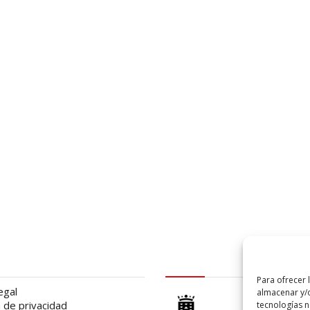
al
logo Cabildo
Para ofrecer 
egal
almacenar y/o
a de privacidad
tecnologías 