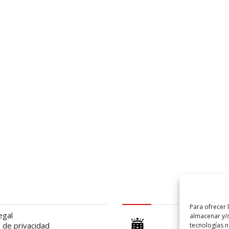
al
logo Cabildo
Para ofrecer 
egal
almacenar y/o
a de privacidad
tecnologías 