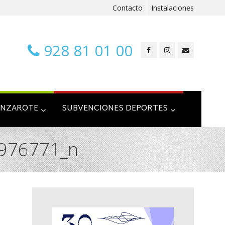
Contacto
Instalaciones
928 81 01 00
ANZAROTE
SUBVENCIONES DEPORTES
976771_n