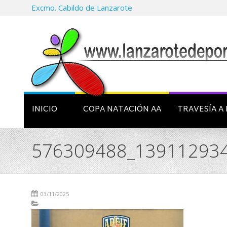
Excmo. Cabildo de Lanzarote
INICIO
COPA NATACIÓN AA
TRAVESÍA A 
576309488_13911293
03/11/2025