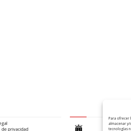
al
logo Cabildo
Para ofrecer 
egal
almacenar y/o
a de privacidad
tecnologías 