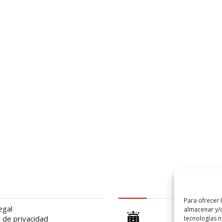
al
logo Cabildo
Para ofrecer 
egal
almacenar y/o
a de privacidad
tecnologías 