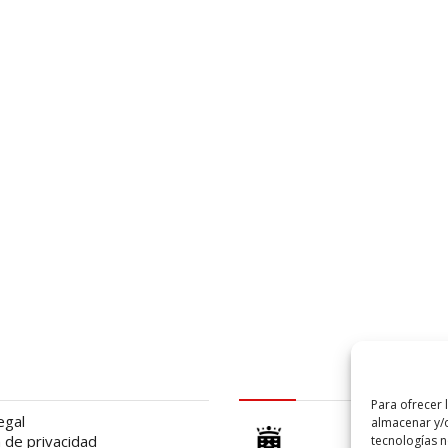
al
logo Cabildo
Para ofrecer 
egal
almacenar y/o
a de privacidad
tecnologías 