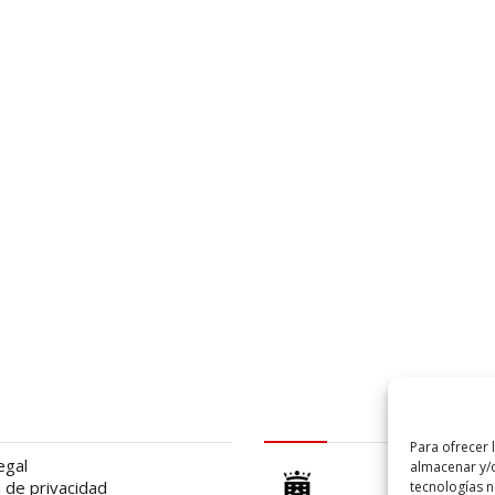
al
logo Cabildo
Para ofrecer 
egal
almacenar y/o
a de privacidad
tecnologías 