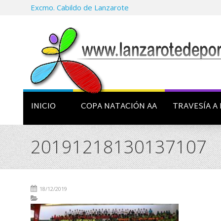
Excmo. Cabildo de Lanzarote
INICIO
COPA NATACIÓN AA
TRAVESÍA A 
20191218130137107
18/12/2019