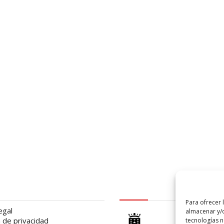
al
logo Cabildo
Para ofrecer 
egal
almacenar y/o
a de privacidad
tecnologías 