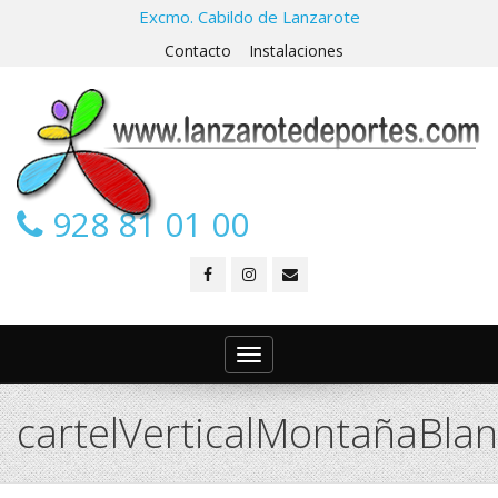
Excmo. Cabildo de Lanzarote
Contacto
Instalaciones
928 81 01 00
Toggle
navigation
cartelVerticalMontañaBla