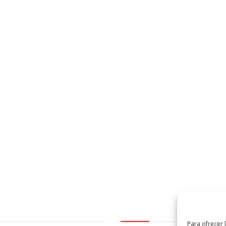
al
logo Cabildo
Para ofrecer 