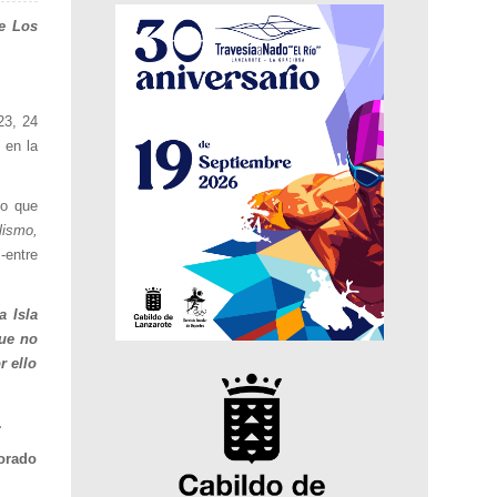
de Los
23, 24
 en la
do que
lismo,
-entre
 Isla
que no
r ello
.
sorado