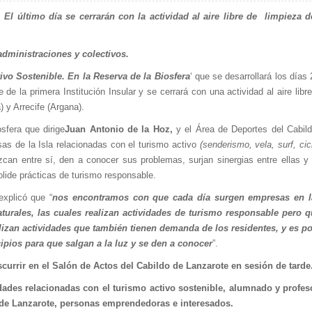
. El último día se cerrarán con la actividad al aire libre de limpieza 
administraciones y colectivos.
vo Sostenible. En la Reserva de la Biosfera
‘ que se desarrollará los días 
de la primera Institución Insular y se cerrará con una actividad al aire libre
 y Arrecife (Argana).
sfera que dirige
Juan Antonio de la Hoz,
y el Área de Deportes del Cabil
as de la Isla relacionadas con el turismo activo
(senderismo, vela, surf, cic
an entre sí, den a conocer sus problemas, surjan sinergias entre ellas y 
olide prácticas de turismo responsable.
explicó que “
nos encontramos con que cada día surgen empresas en la
urales, las cuales realizan actividades de turismo responsable pero 
zan actividades que también tienen demanda de los residentes, y es po
ipios para que salgan a la luz y se den a conocer
”.
rascurrir en el Salón de Actos del Cabildo de Lanzarote en sesión de tarde
dades relacionadas con el turismo activo sostenible, alumnado y profe
o de Lanzarote, personas emprendedoras e interesados.