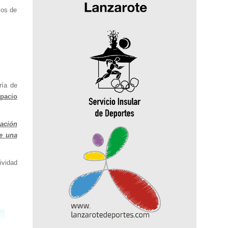
cos de
ría de
spacio
iación
te una
ividad