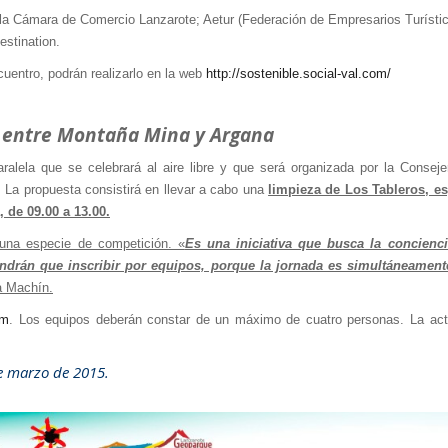
; la Cámara de Comercio Lanzarote; Aetur (Federación de Empresarios Turísti
estination.
cuentro, podrán realizarlo en la web
http://sostenible.social-val.
com/
o entre Montaña Mina y Argana
ralela que se celebrará al aire libre y que será organizada por la Conseje
. La propuesta consistirá en llevar a cabo una
limpieza de Los Tableros, e
 de 09.00 a 13.00.
 una especie de competición. «
Es una iniciativa que busca la concienc
endrán que inscribir por equipos, porque la jornada es simultáneamen
ia Machín.
om
. Los equipos deberán constar de un máximo de cuatro personas. La act
de marzo de 2015.