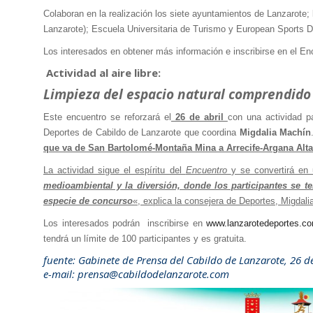
Colaboran en la realización los siete ayuntamientos de Lanzarote
Lanzarote); Escuela Universitaria de Turismo y European Sports D
Los interesados en obtener más información e inscribirse en el En
Actividad al aire libre:
Limpieza del espacio natural comprendid
Este encuentro se reforzará el
26 de abril
con una actividad pa
Deportes de Cabildo de Lanzarote que coordina
Migdalia Machín
que va de San Bartolomé-Montaña Mina a Arrecife-Argana Alta,
La actividad sigue el espíritu del
Encuentro
y se convertirá en
medioambiental y la diversión, donde los participantes se t
especie de concurso
«, explica la consejera de Deportes, Migdal
Los interesados podrán inscribirse en
www.lanzarotedeportes.c
tendrá un límite de 100 participantes y es gratuita.
fuente: Gabinete de Prensa del Cabildo de Lanzarote, 26 
e-mail: prensa@cabildodelanzarote.com