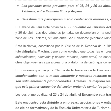
Las jornadas están previstas para el 23, 24 y 26 de abril
Tableros, entre Montaña Mina y Argana.
Se estima que participarán medio centenar de empresas, 
El Cabildo de Lanzarote organiza el ‘
I Encuentro de Turismo Acti
y 26 de abril. Las dos primeras jornadas se desarrollan en la sede 
zona de Los Tableros, situada entre San Bartolomé (Montaña Mina)
Esta iniciativa, coordinada por la Oficina de la Reserva de la Bio
tutela
Migdalia Machín
, tiene como objetivo que todas las empres
submarinismo, escalada y paseos marinos, entre otras)
se conozc
otros objetivos- sirva para crear una plataforma de unión que cons
El consejero que dirige la Oficina de la Reserva de la Biosfera 
concienciadas con el medio ambiente y nuestros recursos nat
son suficientemente promocionadas. Además, la mayoría reali
que este primer encuentro del sector pretende sentar los princ
Los dos primeros días,
el 23 y 24 de abril, el Encuentro va a t
Este encuentro está dirigido a empresas, asociaciones y enti
de ciclos formativos y de la Escuela Universitaria de Turism