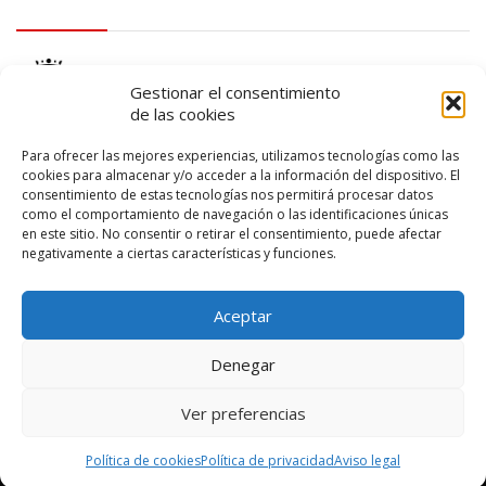
logo Cabildo
Gestionar el consentimiento
de las cookies
Para ofrecer las mejores experiencias, utilizamos tecnologías como las
cookies para almacenar y/o acceder a la información del dispositivo. El
consentimiento de estas tecnologías nos permitirá procesar datos
logo SID
como el comportamiento de navegación o las identificaciones únicas
en este sitio. No consentir o retirar el consentimiento, puede afectar
negativamente a ciertas características y funciones.
Aceptar
Denegar
Ver preferencias
© 2026 – Lanzarote Deportes – Todos los derechos reservados
Política de cookies
Política de privacidad
Aviso legal
Diseño web por
Solucionet
y
Cibernatural