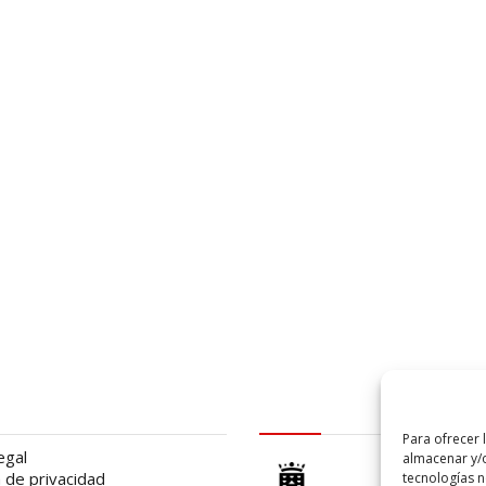
al
logo Cabildo
Para ofrecer 
egal
almacenar y/o
a de privacidad
tecnologías 