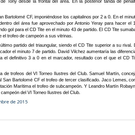
de Tony desde la frontal del área. En la posterior tanda de penalti
San Bartolomé CF, imponiéndose los capitalinos por 2 a 0. En el minu
entro del área fue aprovechado por Antonio Yeray para hacer el 1
do gol para el CD Tite en el minuto 43 de partido. El CD Tite sumab
e el trofeo de campeón a sus vitrinas.
ltimo partido del triaungular, siendo el CD Tite superior a su rival.
cador el minuto 7 de partido. David Vilchez aumentaría las diferenc
 el definitivo 3 a 0 en el marcador, resultado con el que el CD Ti
ga de trofeos del VI Torneo Ilustres del Club. Samuel Martín, concej
al San Bartolomé CF el trofeo de tercer clasificado. Jaco Lemes, co
entación Marítima el trofeo de subcampeón. Y Leandro Martín Robayn
de campeón del VI Torneo Ilustres del Club.
embre de 2015