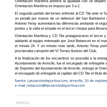
Orientación Marítima pondría la igualada con un disparo 
Orientación Marítima se impuso por 3 a 2.
El segundo partido del torneo enfrentó al CD Tite ante el 
un penalti por manos de un defensor del San Bartolomé d
Antonio Yeray aumentaría las diferencias anotando el segun
puntos y le valía el empate en el tercer choque para llevars
Orientación Marítima y CD Tite protagonizaron el tercer y ú
adelantó al equipo entrenado por José Betancort en el mar
el minuto 24. Y un minuto más tarde, Antonio Yeray ponía
proclamaba campeón del VI Torneo Ilustres del Club.
A la finalización de los encuentros se procedió a la entre
Ayuntamiento de Arrecife, fue el encargado de entregarle 
de Deportes del Ayuntamiento de Arrecife, entregó al Ori
el encargado de entregarle al capitán del CD Tite el título 
fuente: Lanzarotedeportiva.com, Arrecife, 20 de septi
e-mail: redaccion@lanzarotedeportiva.com
PREVIOUS