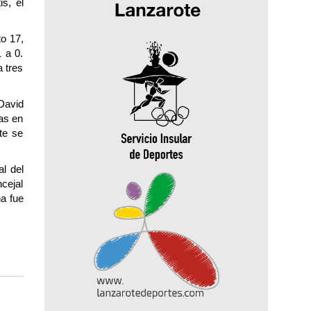
s, el
to 17,
 a 0.
a tres
 David
ias en
te se
al del
ncejal
a fue