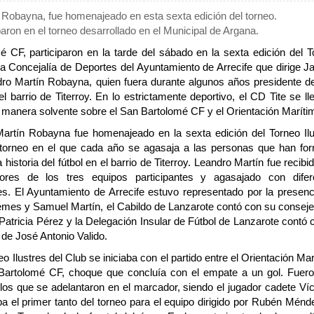
Robayna, fue homenajeado en esta sexta edición del torneo.
aron en el torneo desarrollado en el Municipal de Argana.
é CF, participaron en la tarde del sábado en la sexta edición del T
a la Concejalía de Deportes del Ayuntamiento de Arrecife que dirige 
ro Martín Robayna, quien fuera durante algunos años presidente d
 barrio de Titerroy. En lo estrictamente deportivo, el CD Tite se ll
e manera solvente sobre el San Bartolomé CF y el Orientación Maríti
artín Robayna fue homenajeado en la sexta edición del Torneo Ilu
 torneo en el que cada año se agasaja a las personas que han fo
a historia del fútbol en el barrio de Titerroy. Leandro Martín fue recibi
dores de los tres equipos participantes y agasajado con difer
nes. El Ayuntamiento de Arrecife estuvo representado por la presenc
mes y Samuel Martín, el Cabildo de Lanzarote contó con su conseje
atricia Pérez y la Delegación Insular de Fútbol de Lanzarote contó 
 de José Antonio Valido.
eo Ilustres del Club se iniciaba con el partido entre el Orientación Ma
Bartolomé CF, choque que concluía con el empate a un gol. Fuero
los que se adelantaron en el marcador, siendo el jugador cadete Víc
a el primer tanto del torneo para el equipo dirigido por Rubén Ménd