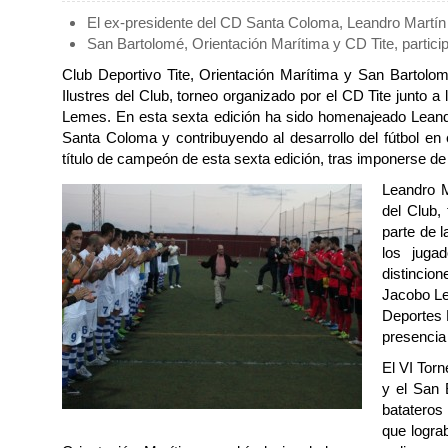
El ex-presidente del CD Santa Coloma, Leandro Martín 
San Bartolomé, Orientación Marítima y CD Tite, particip
Club Deportivo Tite, Orientación Marítima y San Bartolom
Ilustres del Club, torneo organizado por el CD Tite junto 
Lemes. En esta sexta edición ha sido homenajeado Leand
Santa Coloma y contribuyendo al desarrollo del fútbol en el
título de campeón de esta sexta edición, tras imponerse d
Leandro M
del Club,
parte de l
los juga
distincio
Jacobo Le
Deportes P
presencia
El VI Torn
y el San 
batateros 
que lograb