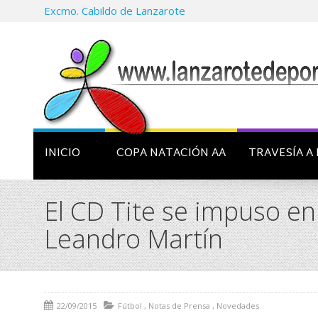
Excmo. Cabildo de Lanzarote
INICIO
COPA NATACIÓN AA
TRAVESÍA A 
El CD Tite se impuso en 
Leandro Martín
22/09/2015
Fútbol
,
Notas de Prensa
,
Novedades