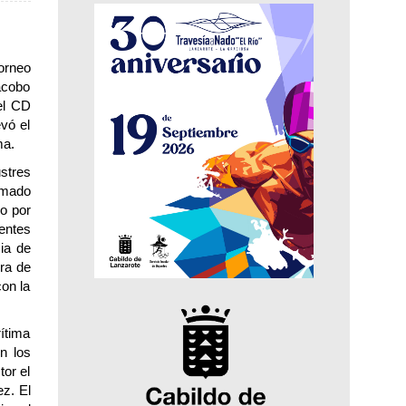
orneo
Jacobo
el CD
evó el
ma.
stres
rmado
do por
entes
ia de
ra de
con la
rítima
n los
tor el
ez. El