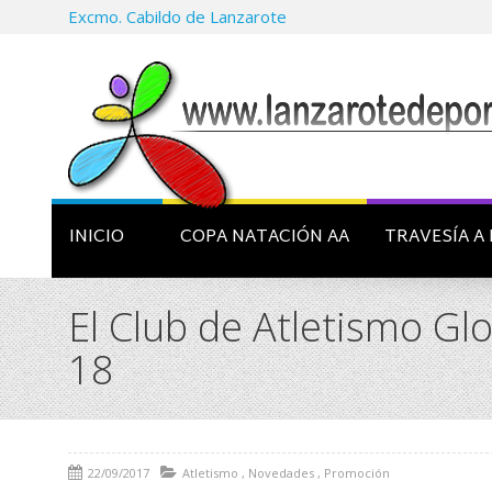
Excmo. Cabildo de Lanzarote
INICIO
COPA NATACIÓN AA
TRAVESÍA A 
El Club de Atletismo Gl
18
22/09/2017
Atletismo
,
Novedades
,
Promoción