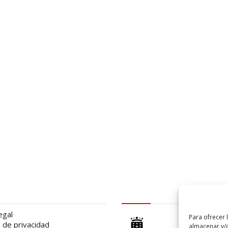
al
logo Cabildo
egal
Para ofrecer 
a de privacidad
almacenar y/o