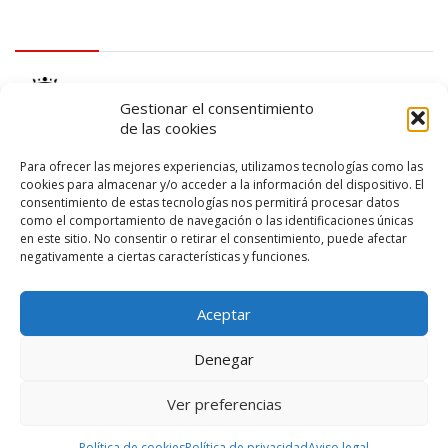
logo Cabildo
Gestionar el consentimiento
de las cookies
Para ofrecer las mejores experiencias, utilizamos tecnologías como las
cookies para almacenar y/o acceder a la información del dispositivo. El
consentimiento de estas tecnologías nos permitirá procesar datos
logo SID
como el comportamiento de navegación o las identificaciones únicas
en este sitio. No consentir o retirar el consentimiento, puede afectar
negativamente a ciertas características y funciones.
Aceptar
Denegar
Ver preferencias
© 2026 – Lanzarote Deportes – Todos los derechos reservados
Política de cookies
Política de privacidad
Aviso legal